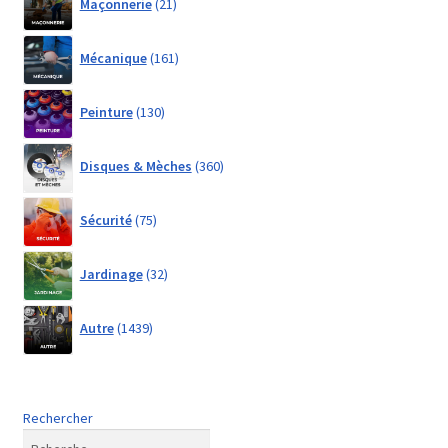
Maçonnerie
21
products
161
Mécanique
161
products
130
Peinture
130
products
360
Disques & Mèches
360
products
75
Sécurité
75
products
32
Jardinage
32
products
1439
Autre
1439
products
Rechercher