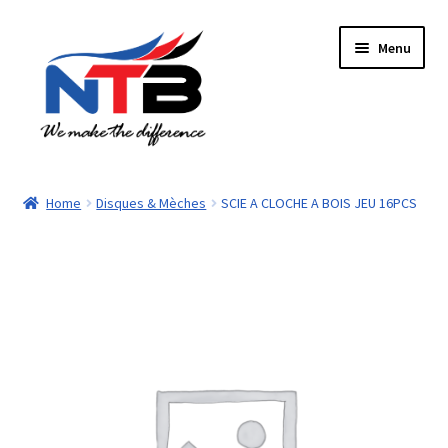
Aller
Aller
Menu
à
au
la
contenu
navigation
Accueil
Home
Disques & Mèches
SCIE A CLOCHE A BOIS JEU 16PCS
Boutique
Panier
Paiement
Contacts
Mon compte