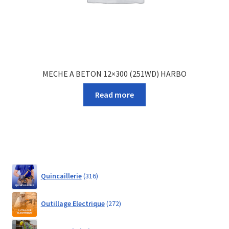
MECHE A BETON 12×300 (251WD) HARBO
Read more
316
Quincaillerie
316
products
272
Outillage Electrique
272
products
21