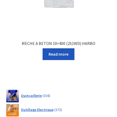
MECHE A BETON 10×400 (251WD) HARBO
Read more
316
Quincaillerie
316
products
272
Outillage Electrique
272
products