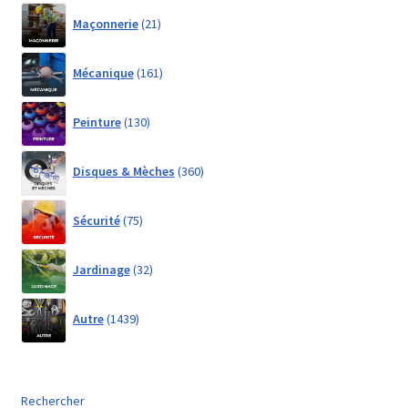
21
Maçonnerie
21
products
161
Mécanique
161
products
130
Peinture
130
products
360
Disques & Mèches
360
products
75
Sécurité
75
products
32
Jardinage
32
products
1439
Autre
1439
products
Rechercher