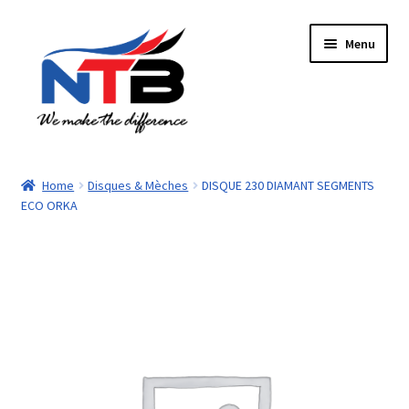
Aller
Aller
Menu
à
au
la
contenu
navigation
Accueil
Home
Disques & Mèches
DISQUE 230 DIAMANT SEGMENTS
ECO ORKA
Boutique
Panier
Paiement
Contacts
Mon compte