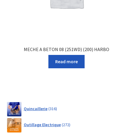
MECHE A BETON 08 (251WD) (200) HARBO
Read more
316
Quincaillerie
316
products
272
Outillage Electrique
272
products