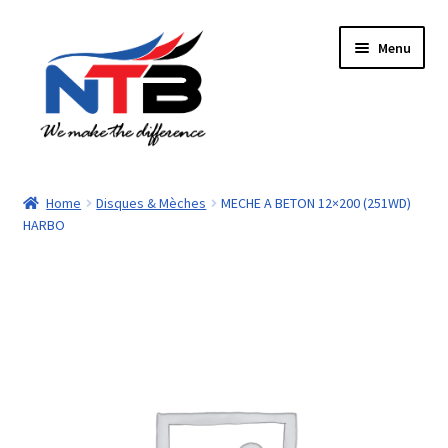
Aller
Aller
Menu
à
au
la
contenu
navigation
Accueil
Home
Disques & Mèches
MECHE A BETON 12×200 (251WD)
HARBO
Boutique
Panier
Paiement
Contacts
Mon compte