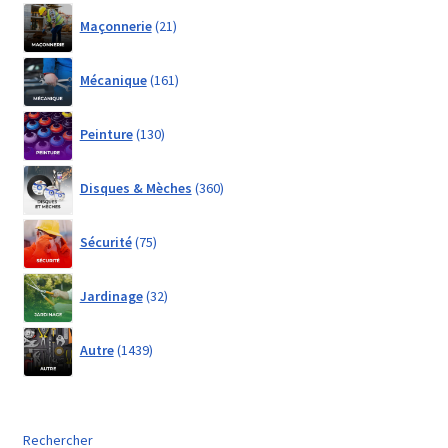
21
Maçonnerie
21
products
161
Mécanique
161
products
130
Peinture
130
products
360
Disques & Mèches
360
products
75
Sécurité
75
products
32
Jardinage
32
products
1439
Autre
1439
products
Rechercher