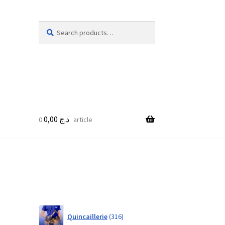
Search
Search
for:
0,00
د.ج
0 article
316
Quincaillerie
316
products