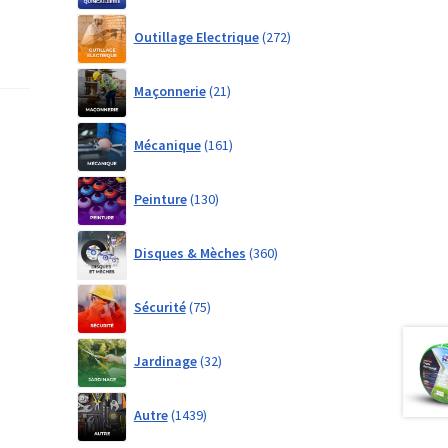
272
Outillage Electrique
272
products
21
Maçonnerie
21
products
161
Mécanique
161
products
130
Peinture
130
products
360
Disques & Mèches
360
products
75
Sécurité
75
products
32
Jardinage
32
products
1439
Autre
1439
products