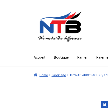
Aller
Aller
à
au
la
contenu
navigation
Accueil
Boutique
Panier
Paiem
Home
Jardinage
TUYAU D’ARROSAGE 20/27