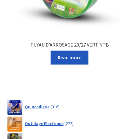
TUYAU D’ARROSAGE 20/27 VERT NTB
Read more
316
Quincaillerie
316
products
272
Outillage Electrique
272
products
21