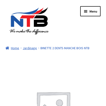
Aller
Aller
Menu
à
au
la
contenu
navigation
Accueil
Home
Jardinage
BINETTE 2 DENTS MANCHE BOIS NTB
Boutique
Panier
Paiement
Contacts
Mon compte