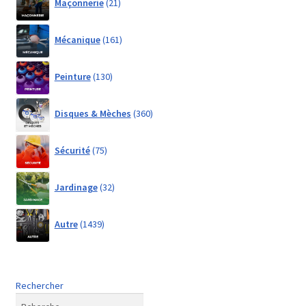
Maçonnerie
21
products
161
Mécanique
161
products
130
Peinture
130
products
360
Disques & Mèches
360
products
75
Sécurité
75
products
32
Jardinage
32
products
1439
Autre
1439
products
Rechercher