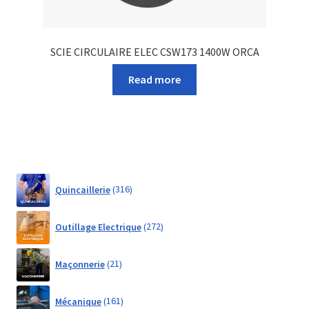
SCIE CIRCULAIRE ELEC CSW173 1400W ORCA
Read more
316
Quincaillerie
316
products
272
Outillage Electrique
272
products
21
Maçonnerie
21
products
161
Mécanique
161
products