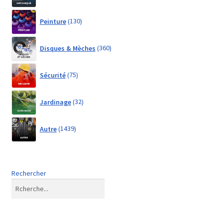
130
Peinture
130
products
360
Disques & Mèches
360
products
75
Sécurité
75
products
32
Jardinage
32
products
1439
Autre
1439
products
Rechercher