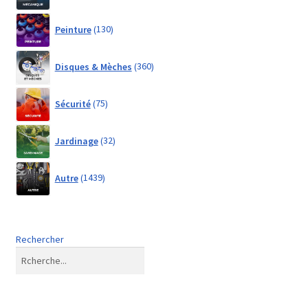
130
Peinture
130
products
360
Disques & Mèches
360
products
75
Sécurité
75
products
32
Jardinage
32
products
1439
Autre
1439
products
Rechercher