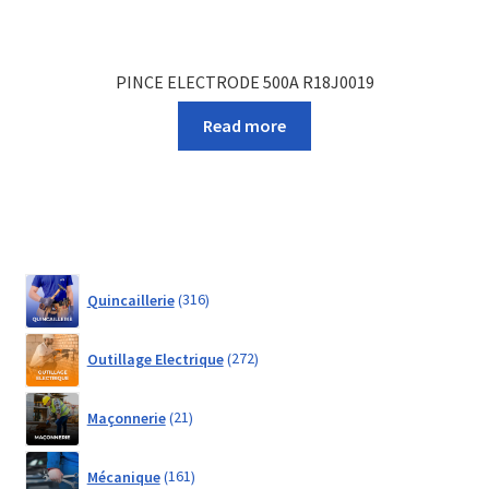
PINCE ELECTRODE 500A R18J0019
Read more
316
Quincaillerie
316
products
272
Outillage Electrique
272
products
21
Maçonnerie
21
products
161
Mécanique
161
products