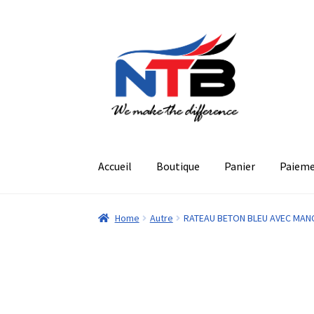
Aller
Aller
à
au
la
contenu
navigation
Accueil
Boutique
Panier
Paiem
Home
Autre
RATEAU BETON BLEU AVEC MANC