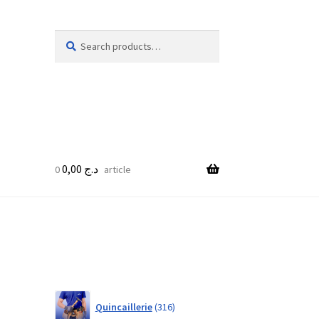
Search
Search
for:
0,00
د.ج
0 article
316
Quincaillerie
316
products