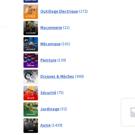
272
Outillage Electrique
272
products
21
Maçonnerie
21
products
161
Mécanique
161
products
130
Peinture
130
products
360
Disques & Mèches
360
products
75
Sécurité
75
products
32
Jardinage
32
products
1439
Autre
1439
products