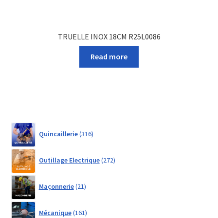
TRUELLE INOX 18CM R25L0086
Read more
316
Quincaillerie
316
products
272
Outillage Electrique
272
products
21
Maçonnerie
21
products
161
Mécanique
161
products