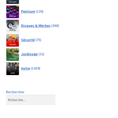
130
Peinture
130
products
360
Disques & Mèches
360
products
75
Sécurité
75
products
32
Jardinage
32
products
1439
Autre
1439
products
Rechercher