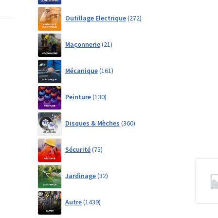
272
Outillage Electrique
272
products
21
Maçonnerie
21
products
161
Mécanique
161
products
130
Peinture
130
products
360
Disques & Mèches
360
products
75
Sécurité
75
products
32
Jardinage
32
products
1439
Autre
1439
products