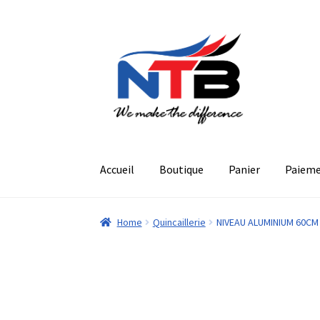
Aller
Aller
à
au
la
contenu
navigation
Accueil
Boutique
Panier
Paiem
Home
Quincaillerie
NIVEAU ALUMINIUM 60CM