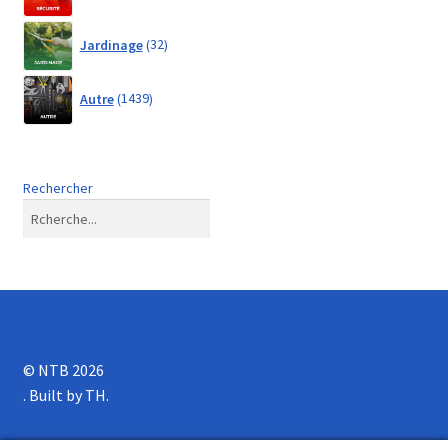
32
Jardinage
32
products
1439
Autre
1439
products
Rechercher
© NTB 2026
.