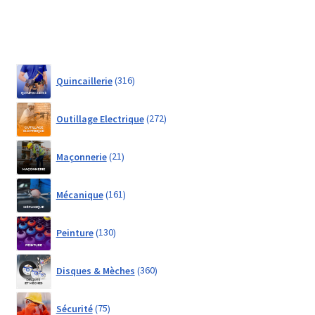
316
Quincaillerie
316
products
272
Outillage Electrique
272
products
21
Maçonnerie
21
products
161
Mécanique
161
products
130
Peinture
130
products
360
Disques & Mèches
360
products
75
Sécurité
75
products