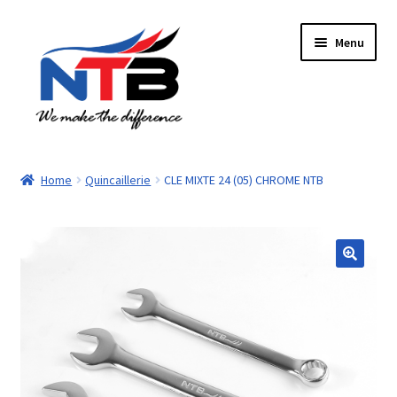
Aller
Aller
Menu
à
au
la
contenu
navigation
Accueil
Home
Quincaillerie
CLE MIXTE 24 (05) CHROME NTB
Boutique
Panier
Paiement
Contacts
Mon compte