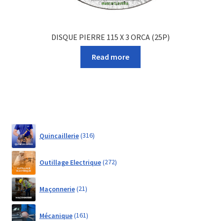
DISQUE PIERRE 115 X 3 ORCA (25P)
Read more
316
Quincaillerie
316
products
272
Outillage Electrique
272
products
21
Maçonnerie
21
products
161
Mécanique
161
products