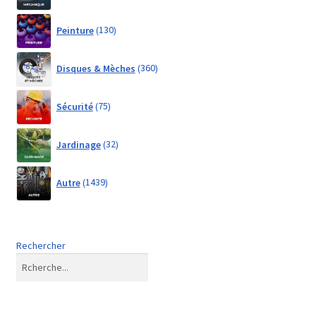
130
Peinture
130
products
360
Disques & Mèches
360
products
75
Sécurité
75
products
32
Jardinage
32
products
1439
Autre
1439
products
Rechercher