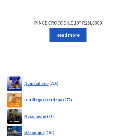
PINCE CROCODILE 10″ R25L0080
Read more
316
Quincaillerie
316
products
272
Outillage Electrique
272
products
21
Maçonnerie
21
products
161
Mécanique
161
products