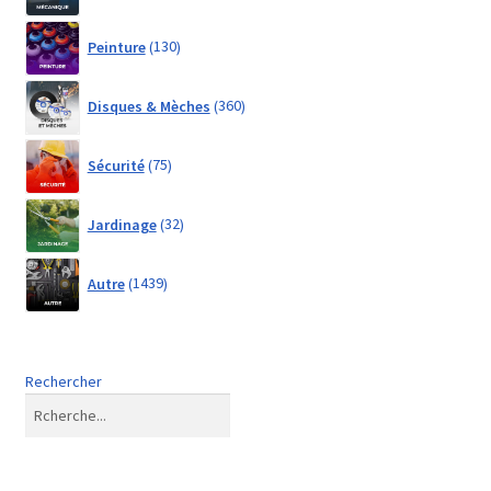
130
Peinture
130
products
360
Disques & Mèches
360
products
75
Sécurité
75
products
32
Jardinage
32
products
1439
Autre
1439
products
Rechercher