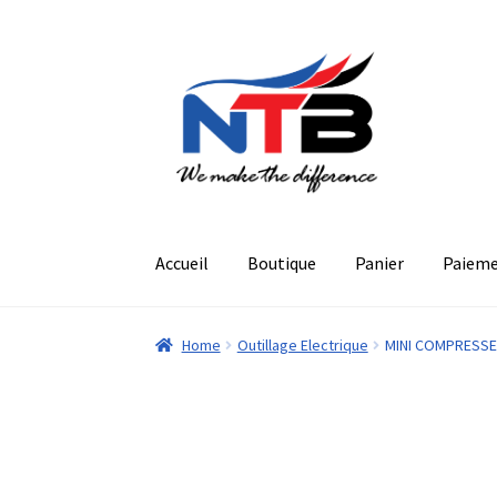
Aller
Aller
à
au
la
contenu
navigation
Accueil
Boutique
Panier
Paiem
Home
Outillage Electrique
MINI COMPRESSE