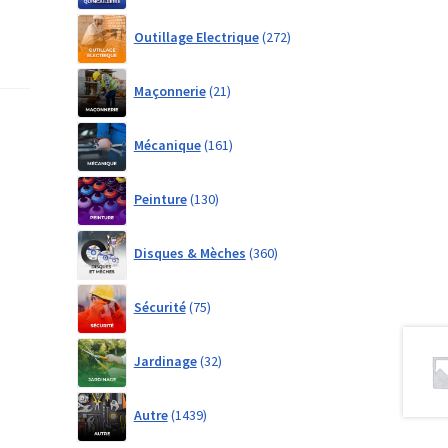
272
Outillage Electrique
272
products
21
Maçonnerie
21
products
161
Mécanique
161
products
130
Peinture
130
products
360
Disques & Mèches
360
products
75
Sécurité
75
products
32
Jardinage
32
products
1439
Autre
1439
products