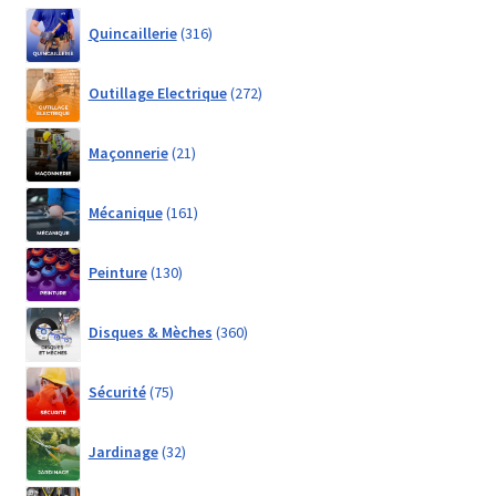
316
Quincaillerie
316
products
272
Outillage Electrique
272
products
21
Maçonnerie
21
products
161
Mécanique
161
products
130
Peinture
130
products
360
Disques & Mèches
360
products
75
Sécurité
75
products
32
Jardinage
32
products