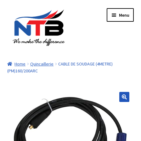
Aller
Aller
Menu
à
au
la
contenu
navigation
Accueil
Home
Quincaillerie
CABLE DE SOUDAGE (4METRE)
(PM)160/200ARC
Boutique
Panier
Paiement
Contacts
Mon compte