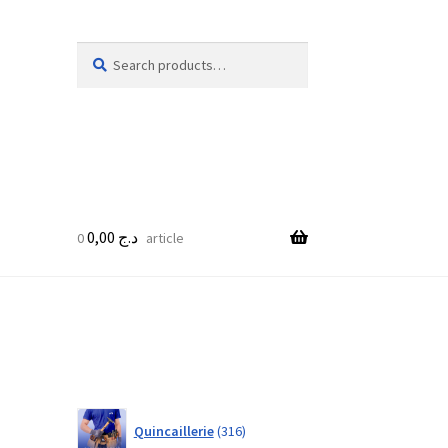
Search
Search
for:
0,00
د.ج
0 article
316
Quincaillerie
316
products