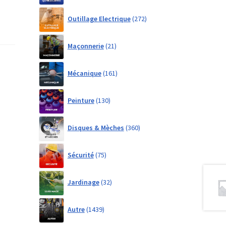
272
Outillage Electrique
272
products
21
Maçonnerie
21
products
161
Mécanique
161
products
130
Peinture
130
products
360
Disques & Mèches
360
products
75
Sécurité
75
products
32
Jardinage
32
products
1439
Autre
1439
products