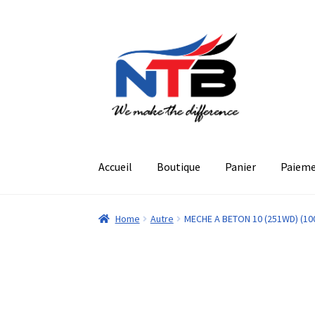
Aller
Aller
à
au
la
contenu
navigation
Accueil
Boutique
Panier
Paiem
Home
Autre
MECHE A BETON 10 (251WD) (10