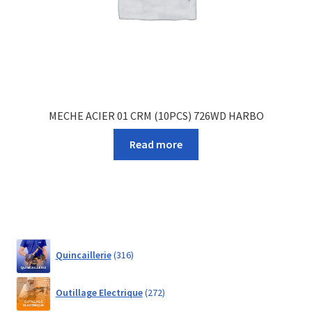
MECHE ACIER 01 CRM (10PCS) 726WD HARBO
Read more
316
Quincaillerie
316
products
272
Outillage Electrique
272
products