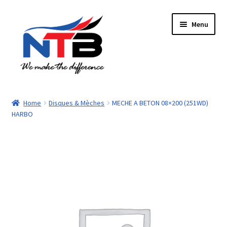
Aller
Aller
Menu
à
au
la
contenu
navigation
Accueil
Home
Disques & Mèches
MECHE A BETON 08×200 (251WD)
HARBO
Boutique
Panier
Paiement
Contacts
Mon compte