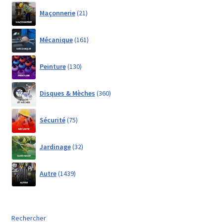
21
Maçonnerie
21
products
161
Mécanique
161
products
130
Peinture
130
products
360
Disques & Mèches
360
products
75
Sécurité
75
products
32
Jardinage
32
products
1439
Autre
1439
products
Rechercher