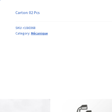
Carton: 02 Pcs
SKU:
r10i0368
Category:
Mécanique