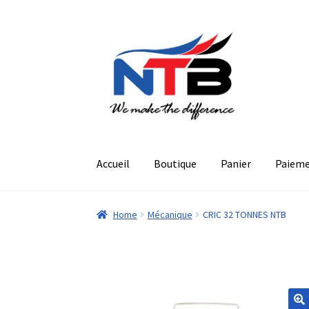
Aller
Aller
à
au
la
contenu
navigation
Accueil
Boutique
Panier
Paiem
Home
Mécanique
CRIC 32 TONNES NTB