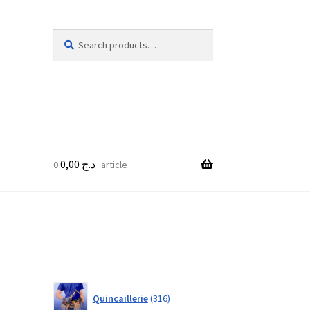
Search
Search
for:
0,00
د.ج
0 article
316
Quincaillerie
316
products