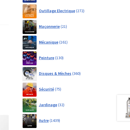
272
Outillage Electrique
272
products
21
Maçonnerie
21
products
161
Mécanique
161
products
130
Peinture
130
products
360
Disques & Mèches
360
products
75
Sécurité
75
products
32
Jardinage
32
products
1439
Autre
1439
products