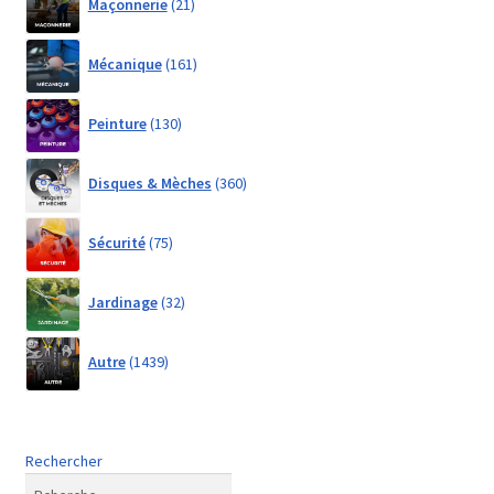
Maçonnerie
21
products
161
Mécanique
161
products
130
Peinture
130
products
360
Disques & Mèches
360
products
75
Sécurité
75
products
32
Jardinage
32
products
1439
Autre
1439
products
Rechercher