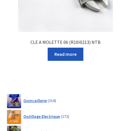
CLE A MOLETTE 06 (R10I0213) NTB
Read more
316
Quincaillerie
316
products
272
Outillage Electrique
272
products
21