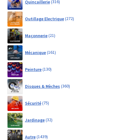
Quincaillerie
316
products
272
Outillage Electrique
272
products
21
Maçonnerie
21
products
161
Mécanique
161
products
130
Peinture
130
products
360
Disques & Mèches
360
products
75
Sécurité
75
products
32
Jardinage
32
products
1439
Autre
1439
products