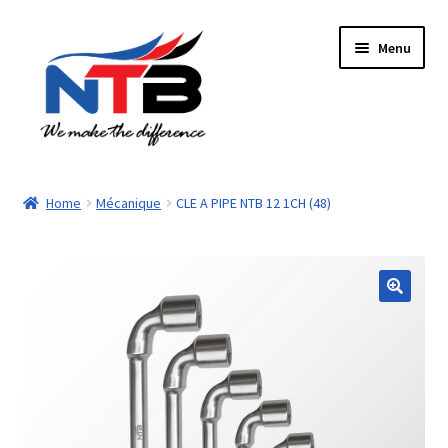
Aller
Aller
Menu
à
au
la
contenu
navigation
Accueil
Home
Mécanique
CLE A PIPE NTB 12 1CH (48)
Boutique
Panier
Paiement
Contacts
Mon compte