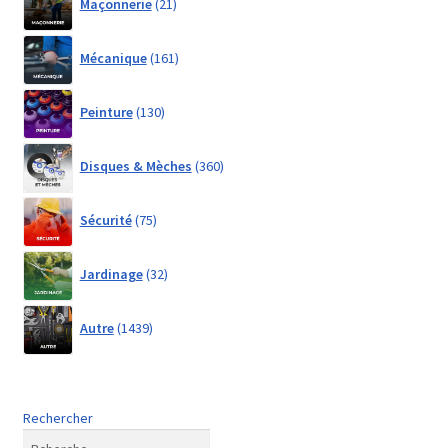
Maçonnerie
21
products
161
Mécanique
161
products
130
Peinture
130
products
360
Disques & Mèches
360
products
75
Sécurité
75
products
32
Jardinage
32
products
1439
Autre
1439
products
Rechercher