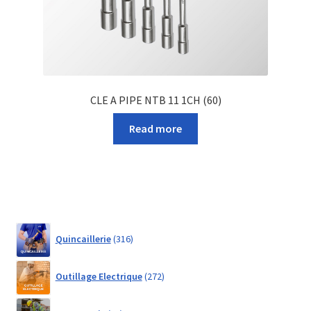
CLE A PIPE NTB 11 1CH (60)
Read more
316
Quincaillerie
316
products
272
Outillage Electrique
272
products
21