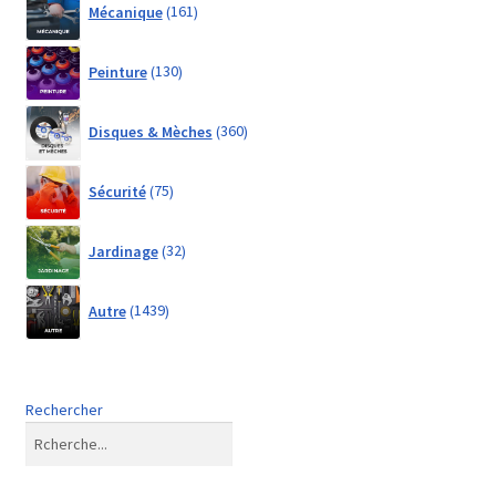
Mécanique
161
products
130
Peinture
130
products
360
Disques & Mèches
360
products
75
Sécurité
75
products
32
Jardinage
32
products
1439
Autre
1439
products
Rechercher