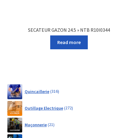
SECATEUR GAZON 24.5 » NTB R10I0344
Read more
316
Quincaillerie
316
products
272
Outillage Electrique
272
products
21
Maçonnerie
21
products
161