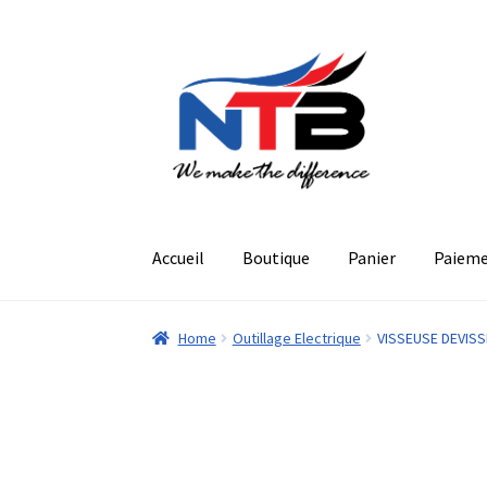
Aller
Aller
à
au
la
contenu
navigation
Accueil
Boutique
Panier
Paiem
Home
Outillage Electrique
VISSEUSE DEVISS