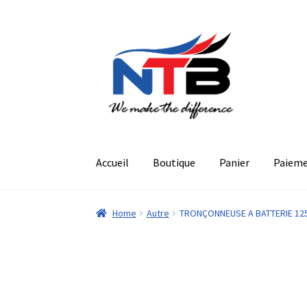
Aller
Aller
à
au
la
contenu
navigation
Accueil
Boutique
Panier
Paiem
Home
Autre
TRONÇONNEUSE A BATTERIE 12