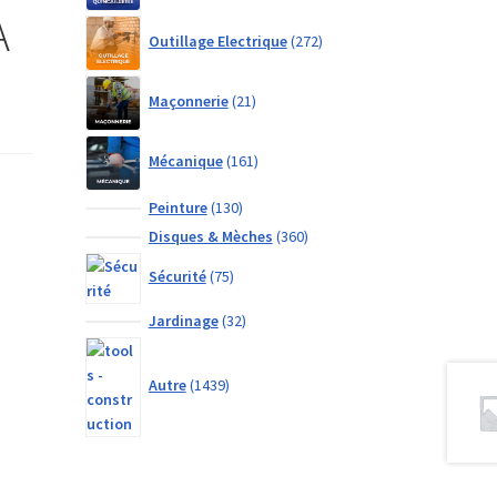
A
272
Outillage Electrique
272
products
21
Maçonnerie
21
products
161
Mécanique
161
products
130
Peinture
130
products
360
Disques & Mèches
360
products
75
Sécurité
75
products
32
Jardinage
32
products
1439
products
Autre
1439