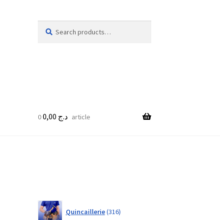
Search
Search
for:
0,00
د.ج
0 article
316
Quincaillerie
316
products