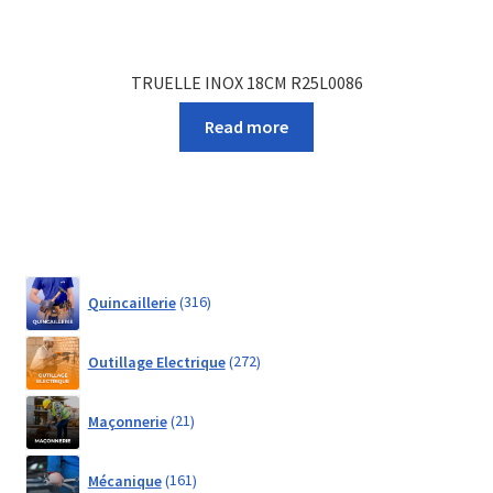
TRUELLE INOX 18CM R25L0086
Read more
316
Quincaillerie
316
products
272
Outillage Electrique
272
products
21
Maçonnerie
21
products
161
Mécanique
161
products