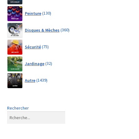
130
Peinture
130
products
360
Disques & Mèches
360
products
75
Sécurité
75
products
32
Jardinage
32
products
1439
Autre
1439
products
Rechercher