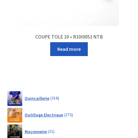
COUPE TOLE 10 » R10I0051 NTB
Read more
316
Quincaillerie
316
products
272
Outillage Electrique
272
products
21
Maçonnerie
21
products