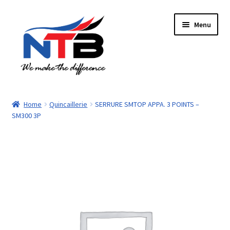
Aller
Aller
Menu
à
au
la
contenu
navigation
Accueil
Home
Quincaillerie
SERRURE SMTOP APPA. 3 POINTS –
SM300 3P
Boutique
Panier
Paiement
Contacts
Mon compte