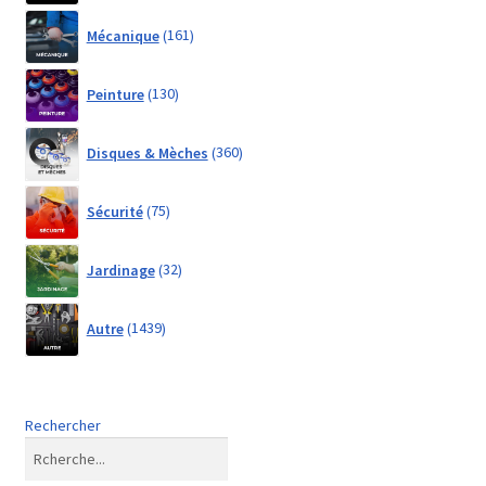
161
Mécanique
161
products
130
Peinture
130
products
360
Disques & Mèches
360
products
75
Sécurité
75
products
32
Jardinage
32
products
1439
Autre
1439
products
Rechercher