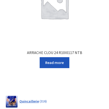
ARRACHE CLOU 24 R10I0117 NTB
Read more
316
Quincaillerie
316
products