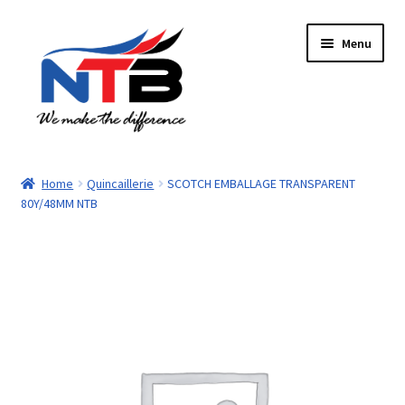
Aller
Aller
Menu
à
au
la
contenu
navigation
Accueil
Home
Quincaillerie
SCOTCH EMBALLAGE TRANSPARENT
80Y/48MM NTB
Boutique
Panier
Paiement
Contacts
Mon compte