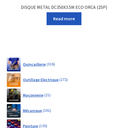
DISQUE METAL DC350X3.5M ECO ORCA (25P)
Read more
316
Quincaillerie
316
products
272
Outillage Electrique
272
products
21
Maçonnerie
21
products
161
Mécanique
161
products
130
Peinture
130