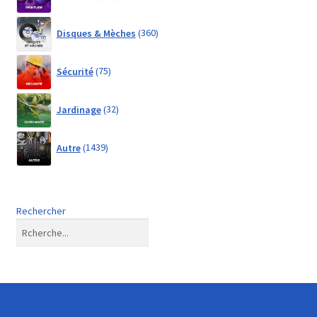
products
360
Disques & Mèches
360
products
75
Sécurité
75
products
32
Jardinage
32
products
1439
Autre
1439
products
Rechercher