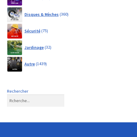
products
360
Disques & Mèches
360
products
75
Sécurité
75
products
32
Jardinage
32
products
1439
Autre
1439
products
Rechercher