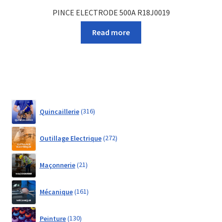
PINCE ELECTRODE 500A R18J0019
Read more
316
Quincaillerie
316
products
272
Outillage Electrique
272
products
21
Maçonnerie
21
products
161
Mécanique
161
products
130
Peinture
130