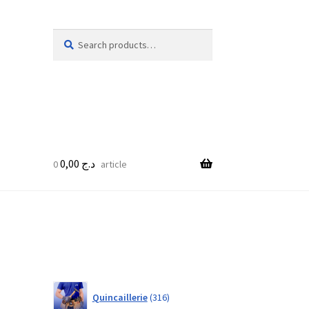
Search
Search
for:
0,00
د.ج
0 article
316
Quincaillerie
316
products