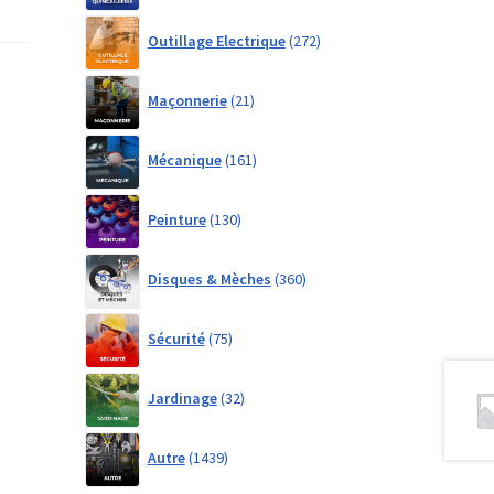
272
Outillage Electrique
272
products
21
Maçonnerie
21
products
161
Mécanique
161
products
130
Peinture
130
products
360
Disques & Mèches
360
products
75
Sécurité
75
products
32
Jardinage
32
products
1439
Autre
1439
products