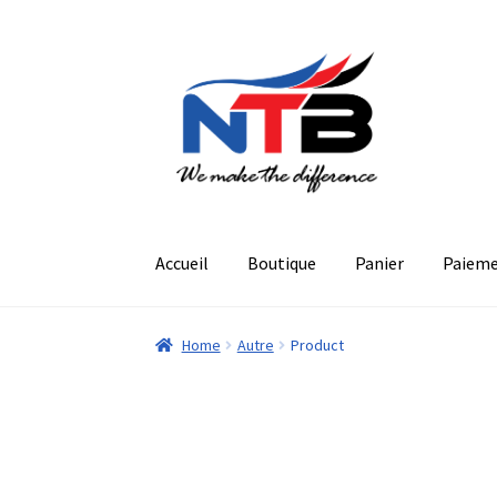
Aller
Aller
à
au
la
contenu
navigation
Accueil
Boutique
Panier
Paiem
Home
Autre
Product