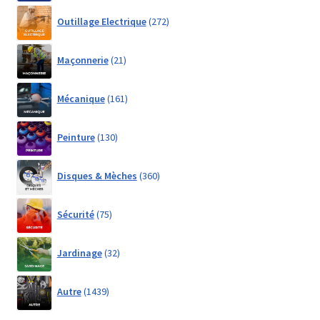
272
Outillage Electrique
272
products
21
Maçonnerie
21
products
161
Mécanique
161
products
130
Peinture
130
products
360
Disques & Mèches
360
products
75
Sécurité
75
products
32
Jardinage
32
products
1439
Autre
1439
products