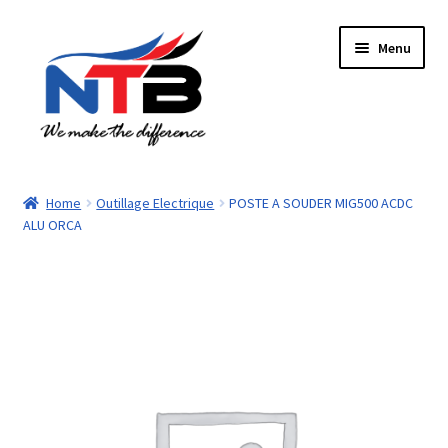
Aller
Aller
Menu
à
au
la
contenu
navigation
Accueil
Home
Outillage Electrique
POSTE A SOUDER MIG500 ACDC
ALU ORCA
Boutique
Panier
Paiement
Contacts
Mon compte