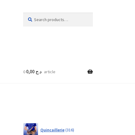
Search
Search
for:
0,00
د.ج
0 article
316
Quincaillerie
316
products