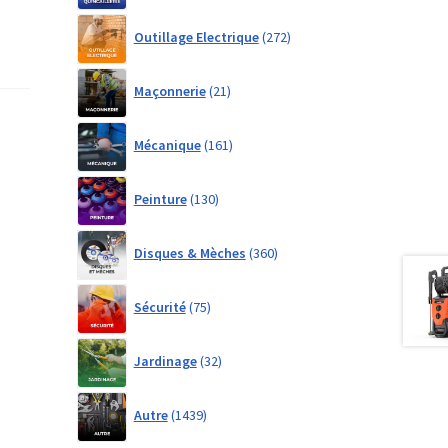
272
Outillage Electrique
272
products
21
Maçonnerie
21
products
161
Mécanique
161
products
130
Peinture
130
products
360
Disques & Mèches
360
products
75
Sécurité
75
products
32
Jardinage
32
products
1439
Autre
1439
products