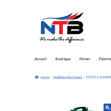
Aller
Aller
à
au
la
contenu
navigation
Accueil
Boutique
Panier
Paiem
Home
Outillage Electrique
POSTE A SOUDER