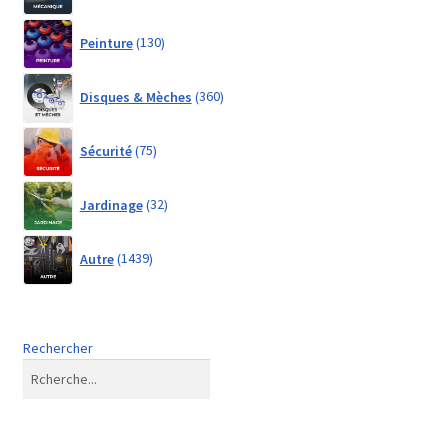
130
Peinture
130
products
360
Disques & Mèches
360
products
75
Sécurité
75
products
32
Jardinage
32
products
1439
Autre
1439
products
Rechercher