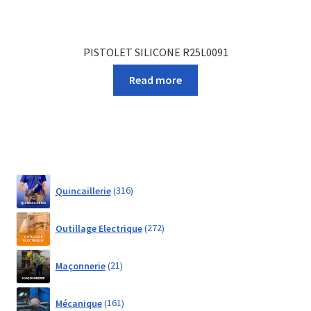
PISTOLET SILICONE R25L0091
Read more
316
Quincaillerie
316
products
272
Outillage Electrique
272
products
21
Maçonnerie
21
products
161
Mécanique
161
products