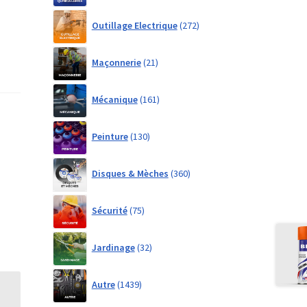
272
Outillage Electrique
272
products
21
Maçonnerie
21
products
161
Mécanique
161
products
130
Peinture
130
products
360
Disques & Mèches
360
products
75
Sécurité
75
products
32
Jardinage
32
products
1439
Autre
1439
products