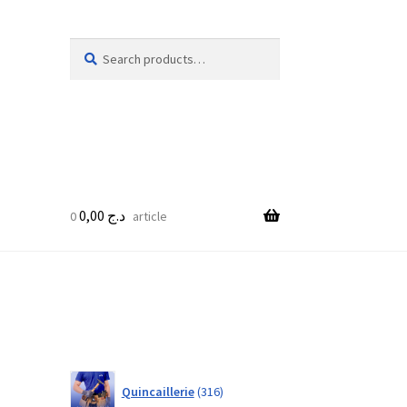
Search
Search
for:
0,00
د.ج
0 article
316
Quincaillerie
316
products