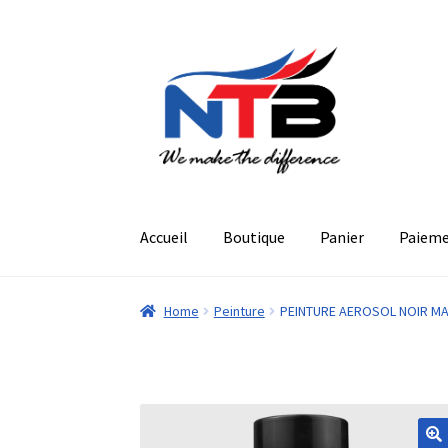
Aller
Aller
à
au
la
contenu
navigation
Accueil
Boutique
Panier
Paiem
Home
Peinture
PEINTURE AEROSOL NOIR MA