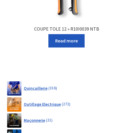
COUPE TOLE 12 » R10I0039 NTB
Read more
316
Quincaillerie
316
products
272
Outillage Electrique
272
products
21
Maçonnerie
21
products
161