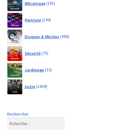
Mécanique
161
products
130
Peinture
130
products
360
Disques & Mèches
360
products
75
Sécurité
75
products
32
Jardinage
32
products
1439
Autre
1439
products
Rechercher