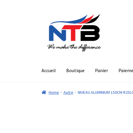
Aller
Aller
à
au
la
contenu
navigation
Accueil
Boutique
Panier
Paiem
Home
Autre
NIVEAU ALUMINIUM 150CM R25L