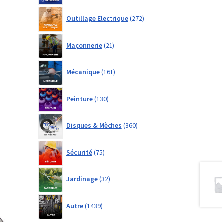
272
Outillage Electrique
272
products
21
Maçonnerie
21
products
161
Mécanique
161
products
130
Peinture
130
products
360
Disques & Mèches
360
products
75
Sécurité
75
products
32
Jardinage
32
products
1439
Autre
1439
products