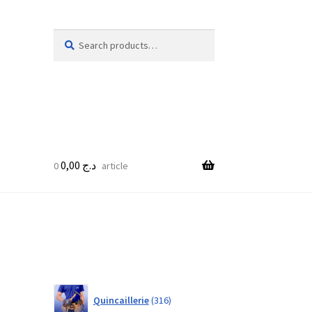
Search
Search
for:
0,00
د.ج
0 article
316
Quincaillerie
316
products