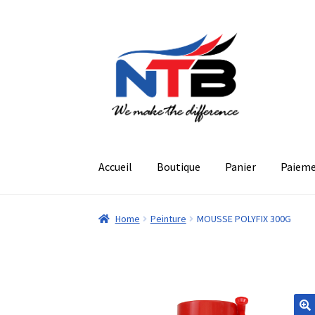
Aller
Aller
à
au
la
contenu
navigation
Accueil
Boutique
Panier
Paiem
Home
Peinture
MOUSSE POLYFIX 300G