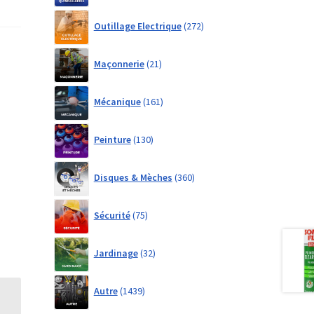
272
Outillage Electrique
272
products
21
Maçonnerie
21
products
161
Mécanique
161
products
130
Peinture
130
products
360
Disques & Mèches
360
products
75
Sécurité
75
products
32
Jardinage
32
products
1439
Autre
1439
products