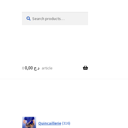
Search
Search
for:
0,00
د.ج
0 article
316
Quincaillerie
316
products