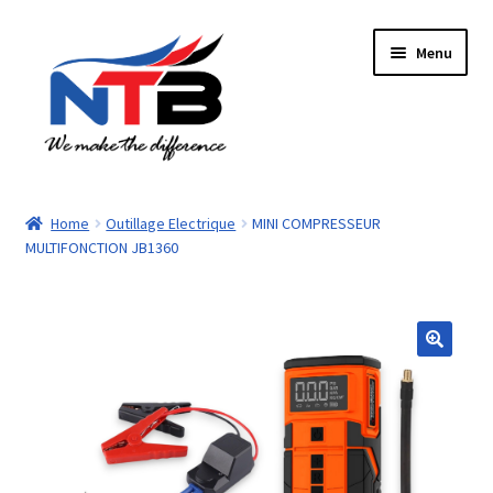
Aller
Aller
Menu
à
au
la
contenu
navigation
Accueil
Home
Outillage Electrique
MINI COMPRESSEUR
MULTIFONCTION JB1360
Boutique
Panier
Paiement
Contacts
Mon compte