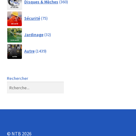
Disques & Mèches
360
products
75
Sécurité
75
products
32
Jardinage
32
products
1439
Autre
1439
products
Rechercher
© NTB 2026