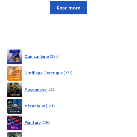
Read more
316
Quincaillerie
316
products
272
Outillage Electrique
272
products
21
Maçonnerie
21
products
161
Mécanique
161
products
130
Peinture
130
products
360