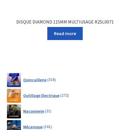
DISQUE DIAMOND 115MM MULTIUSAGE R25L0071
Read more
316
Quincaillerie
316
products
272
Outillage Electrique
272
products
21
Maçonnerie
21
products
161
Mécanique
161
products