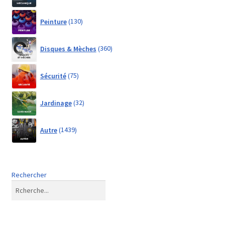
130
Peinture
130
products
360
Disques & Mèches
360
products
75
Sécurité
75
products
32
Jardinage
32
products
1439
Autre
1439
products
Rechercher