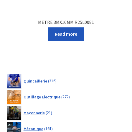
METRE 3MX16MM R25L0081
Read more
316
Quincaillerie
316
products
272
Outillage Electrique
272
products
21
Maçonnerie
21
products
161
Mécanique
161
products