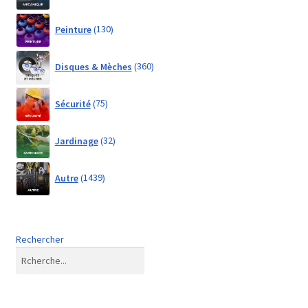
130
Peinture
130
products
360
Disques & Mèches
360
products
75
Sécurité
75
products
32
Jardinage
32
products
1439
Autre
1439
products
Rechercher