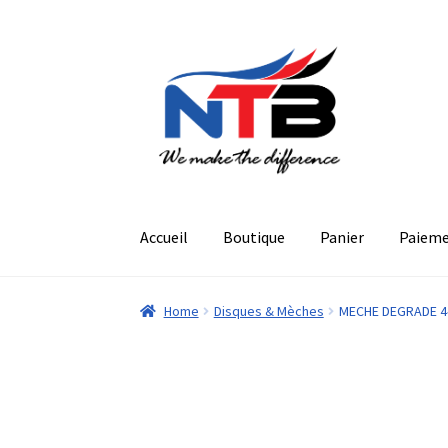
Aller
Aller
à
au
la
contenu
navigation
Accueil
Boutique
Panier
Paiem
Home
Disques & Mèches
MECHE DEGRADE 