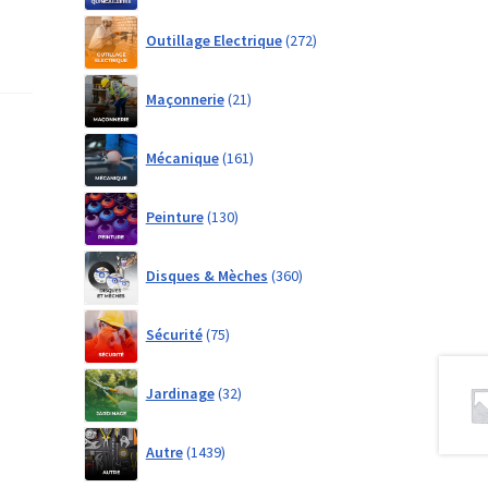
272
Outillage Electrique
272
products
21
Maçonnerie
21
products
161
Mécanique
161
products
130
Peinture
130
products
360
Disques & Mèches
360
products
75
Sécurité
75
products
32
Jardinage
32
products
1439
Autre
1439
products