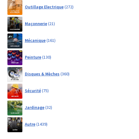
272
Outillage Electrique
272
products
21
Maçonnerie
21
products
161
Mécanique
161
products
130
Peinture
130
products
360
Disques & Mèches
360
products
75
Sécurité
75
products
32
Jardinage
32
products
1439
Autre
1439
products