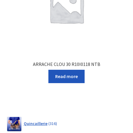
ARRACHE CLOU 30 R10I0118 NTB
Read more
316
Quincaillerie
316
products