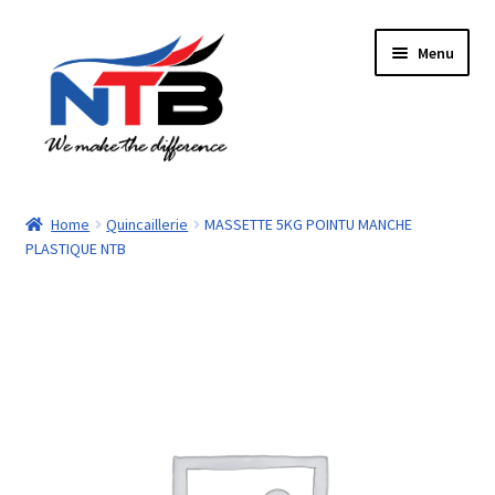
Aller
Aller
Menu
à
au
la
contenu
navigation
Accueil
Home
Quincaillerie
MASSETTE 5KG POINTU MANCHE
PLASTIQUE NTB
Boutique
Panier
Paiement
Contacts
Mon compte