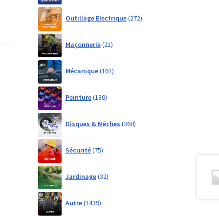
272
Outillage Electrique
272
products
21
Maçonnerie
21
products
161
Mécanique
161
products
130
Peinture
130
products
360
Disques & Mèches
360
products
75
Sécurité
75
products
32
Jardinage
32
products
1439
Autre
1439
products