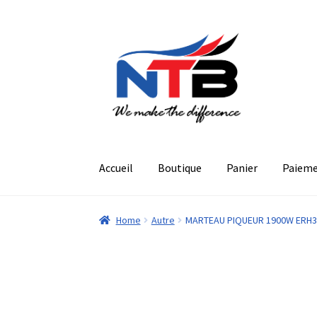
Aller
Aller
à
au
la
contenu
navigation
Accueil
Boutique
Panier
Paiem
Home
Autre
MARTEAU PIQUEUR 1900W ERH3