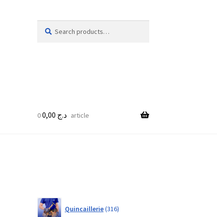
Search
Search
for:
0,00
د.ج
0 article
316
Quincaillerie
316
products