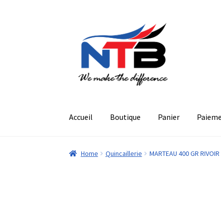
Aller
Aller
à
au
la
contenu
navigation
Accueil
Boutique
Panier
Paiem
Home
Quincaillerie
MARTEAU 400 GR RIVOIR