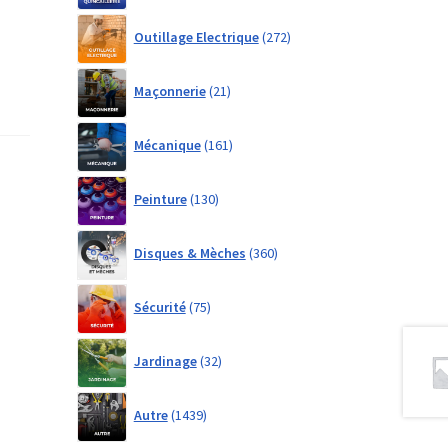
272
Outillage Electrique
272
products
21
Maçonnerie
21
products
161
Mécanique
161
products
130
Peinture
130
products
360
Disques & Mèches
360
products
75
Sécurité
75
products
32
Jardinage
32
products
1439
Autre
1439
products