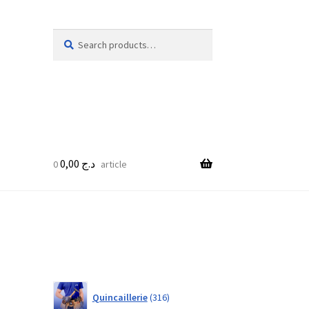
Search
Search
for:
0,00
د.ج
0 article
316
Quincaillerie
316
products