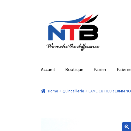
Aller
Aller
à
au
la
contenu
navigation
Accueil
Boutique
Panier
Paiem
Home
Quincaillerie
LAME CUTTEUR 18MM NOI