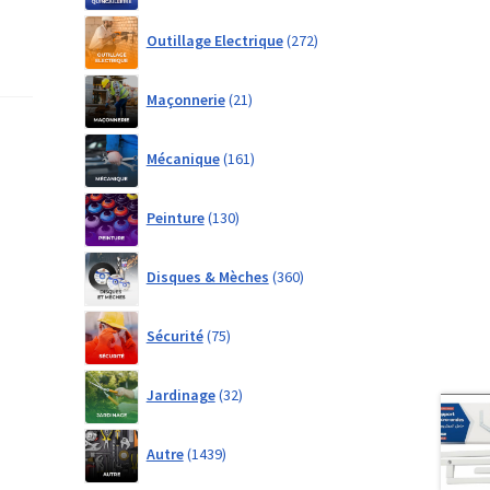
272
Outillage Electrique
272
products
21
Maçonnerie
21
products
161
Mécanique
161
products
130
Peinture
130
products
360
Disques & Mèches
360
products
75
Sécurité
75
products
32
Jardinage
32
products
1439
Autre
1439
products