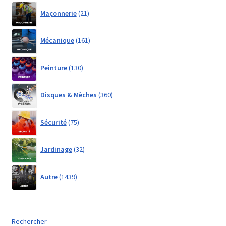
21
Maçonnerie
21
products
161
Mécanique
161
products
130
Peinture
130
products
360
Disques & Mèches
360
products
75
Sécurité
75
products
32
Jardinage
32
products
1439
Autre
1439
products
Rechercher