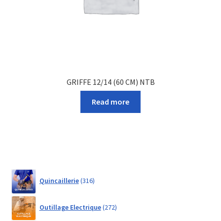
GRIFFE 12/14 (60 CM) NTB
Read more
316
Quincaillerie
316
products
272
Outillage Electrique
272
products