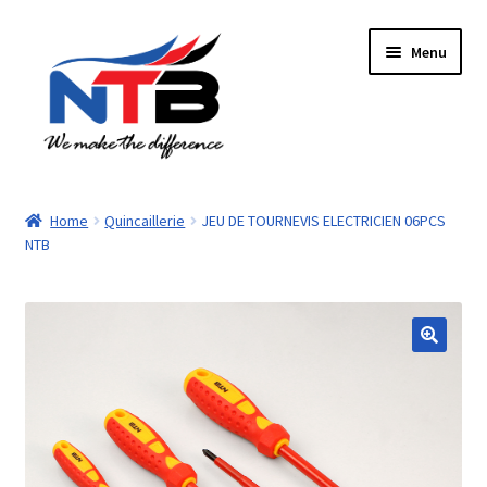
Aller
Aller
Menu
à
au
la
contenu
navigation
Accueil
Home
Quincaillerie
JEU DE TOURNEVIS ELECTRICIEN 06PCS
NTB
Boutique
Panier
Paiement
Contacts
Mon compte