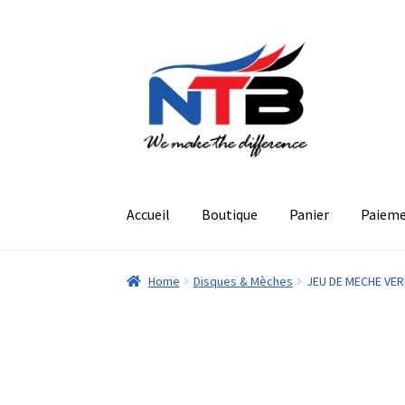
Aller
Aller
à
au
la
contenu
navigation
Accueil
Boutique
Panier
Paiem
Home
Disques & Mèches
JEU DE MECHE VE