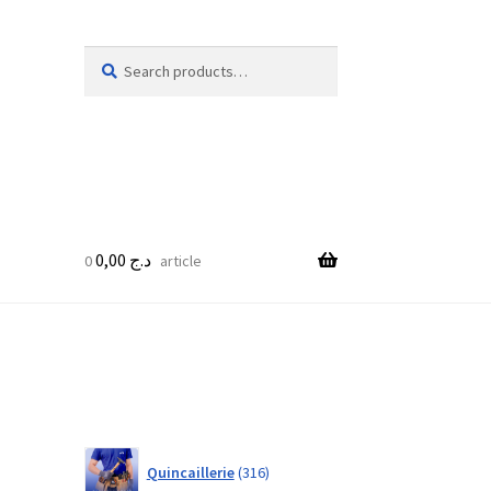
Search
Search
for:
0,00
د.ج
0 article
316
Quincaillerie
316
products