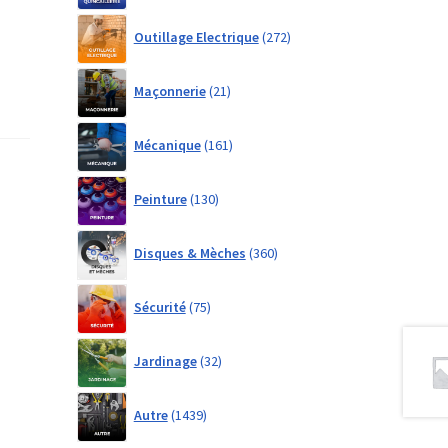
272
Outillage Electrique
272
products
21
Maçonnerie
21
products
161
Mécanique
161
products
130
Peinture
130
products
360
Disques & Mèches
360
products
75
Sécurité
75
products
32
Jardinage
32
products
1439
Autre
1439
products