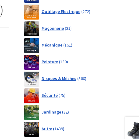
)
272
Outillage Electrique
272
products
21
Maçonnerie
21
products
161
Mécanique
161
products
130
Peinture
130
products
360
Disques & Mèches
360
products
75
Sécurité
75
products
32
Jardinage
32
products
1439
Autre
1439
products