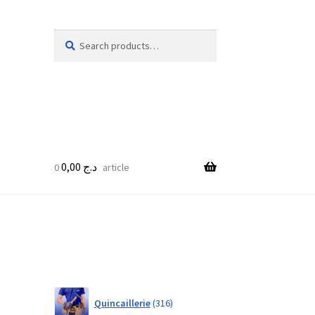
Search
Search
for:
0,00
د.ج
0 article
316
Quincaillerie
316
products