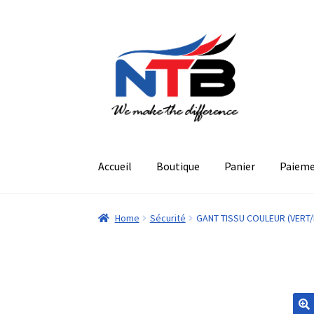
Aller
Aller
à
au
la
contenu
navigation
Accueil
Boutique
Panier
Paiem
Home
Sécurité
GANT TISSU COULEUR (VERT/B