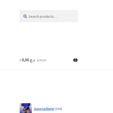
Search
Search
for:
0,00
د.ج
0 article
316
Quincaillerie
316
products