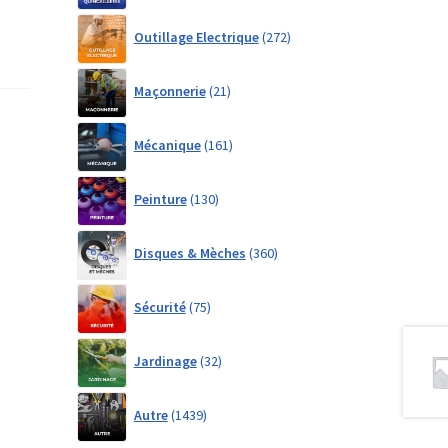
272
Outillage Electrique
272
products
21
Maçonnerie
21
products
161
Mécanique
161
products
130
Peinture
130
products
360
Disques & Mèches
360
products
75
Sécurité
75
products
32
Jardinage
32
products
1439
Autre
1439
products