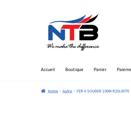
Aller
Aller
à
au
la
contenu
navigation
Accueil
Boutique
Panier
Paiem
Home
Autre
FER A SOUDER 100W R25L0070