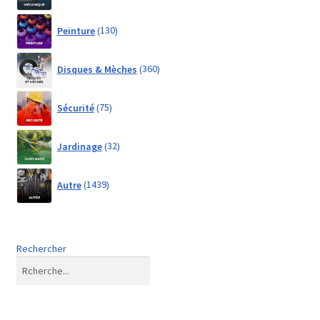
130
Peinture
130
products
360
Disques & Mèches
360
products
75
Sécurité
75
products
32
Jardinage
32
products
1439
Autre
1439
products
Rechercher