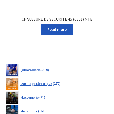
CHAUSSURE DE SECURITE 45 (CS01) NTB
Read more
316
Quincaillerie
316
products
272
Outillage Electrique
272
products
21
Maçonnerie
21
products
161
Mécanique
161
products